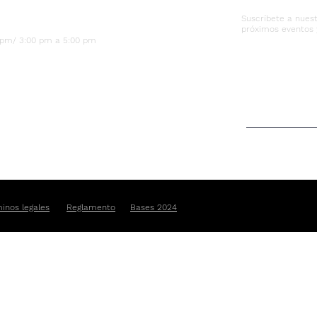
Suscríbete a nuest
próximos eventos 
0 pm/ 3:00 pm a 5:00 pm
inos legales
Reglamento
Bases 2024