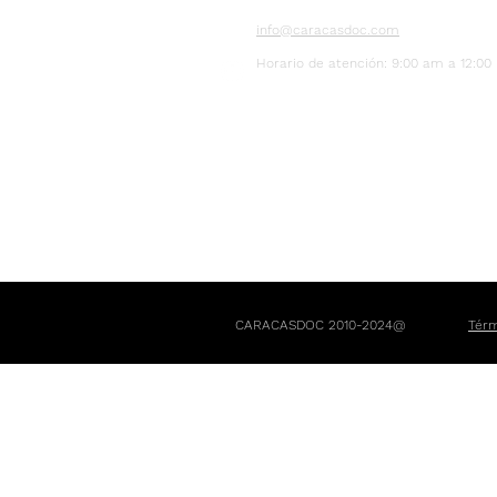
info@caracasdoc.com
Horario de atención: 9:00 am a 12:0
CARACASDOC 2010-2024@
Térm