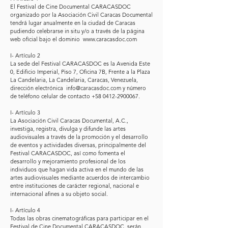
El Festival de Cine Documental CARACASDOC
organizado por la Asociación Civil Caracas Documental
tendrá lugar anualmente en la ciudad de Caracas
pudiendo celebrarse in situ y/o a través de la página
web oficial bajo el dominio
www.caracasdoc.com
I- Artículo 2
La sede del Festival CARACASDOC es la Avenida Este
0, Edificio Imperial, Piso 7, Oficina 7B, Frente a la Plaza
La Candelaria, La Candelaria, Caracas, Venezuela,
dirección electrónica
info@caracasdoc.com
y número
de teléfono celular de contacto
+58 0412-2900067
.
I- Artículo 3
La Asociación Civil Caracas Documental, A.C.,
investiga, registra, divulga y difunde las artes
audiovisuales a través de la promoción y el desarrollo
de eventos y actividades diversas, principalmente del
Festival CARACASDOC, así como fomenta el
desarrollo y mejoramiento profesional de los
individuos que hagan vida activa en el mundo de las
artes audiovisuales mediante acuerdos de intercambio
entre instituciones de carácter regional, nacional e
internacional afines a su objeto social.
I- Artículo 4
Todas las obras cinematográficas para participar en el
Festival de Cine Documental CARACASDOC, serán