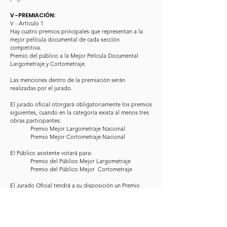
V -PREMIACIÓN:
​V - Artículo 1
Hay cuatro premios principales que representan a la
mejor película documental de cada sección
competitiva.
Premio del público a la Mejor Película Documental
Largometraje y Cortometraje.
Las menciones dentro de la premiación serán
realizadas por el jurado.
El jurado oficial otorgará obligatoriamente los premios
siguientes, cuando en la categoría exista al menos tres
obras participantes:
Premio Mejor Largometraje Nacional
Premio Mejor Cortometraje Nacional
El Público asistente votará para:
Premio del Público Mejor Largometraje
Premio del Público Mejor Cortometraje
El Jurado Oficial tendrá a su disposición un Premio
Especial para la obra cinematográfica que considere
tenga méritos para recibirlo, debiendo mencionar la
motivación que la hace merecedora del mismo.
Los premios oficiales se darán a conocer en el evento
de clausura del Festival.