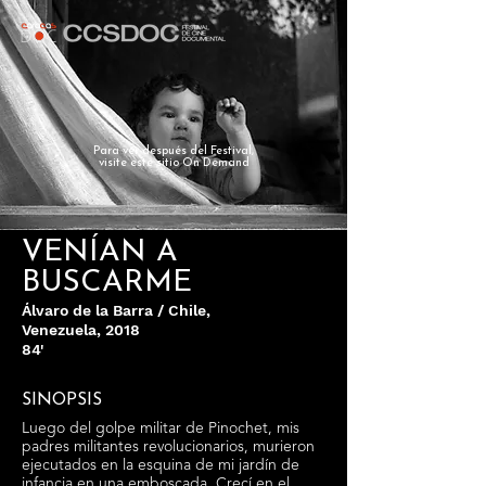
Para ver después del Festival,
visite este sitio On Demand
VENÍAN A
BUSCARME
Álvaro de la Barra / Chile,
Venezuela, 2018
84'
SINOPSIS
Luego del golpe militar de Pinochet, mis
padres militantes revolucionarios, murieron
ejecutados en la esquina de mi jardín de
infancia en una emboscada. Crecí en el