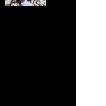
BIOGRAFÍA
Gabriela Planchart Lucy nació en Caracas,
Venezuela en 1998 y actualmente reside en
Madrid, España. Sus intereses fílmicos
empezaron en la Universidad Monteavila
con su primer cortometraje de realización
“Brember”, con el cual decide
especializarse más en el área
cinematográfica al transferirse a
Comunicación Audiovisual en la
Universidad Carlos III de Madrid. Desde
entonces su pasión por el cine la ha
llevado a realizar pequeños proyectos
estudiantiles hasta ahora, realizando su
primer documental en el taller "Mas
Cortas" de JEVAS.
CRÉDITOS
DIRECCIÓN, FOTOGRAFÍA Y EDICIÓN