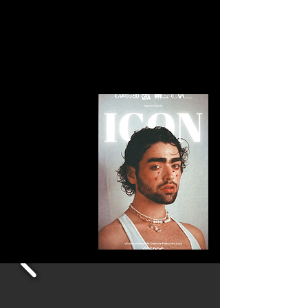
Gabriela Planchart Lucy
PERSONAJE
Ignacio García Machado
TUTORA
Anabel Rodríguez